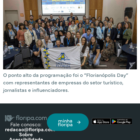
O ponto alto da programação foi o “Florianópolis Day”
com representantes de empresas do setor turístico,
jornalistas e influenciadores.
minha
Fale conosco:
floripa
redacao@floripa.com
Sobre
Acessibilidade