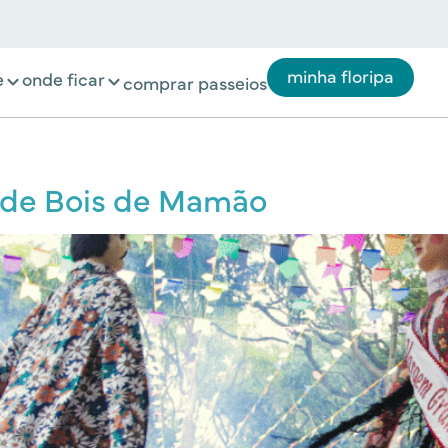
minha floripa
e
onde ficar
comprar passeios
l de Bois de Mamão