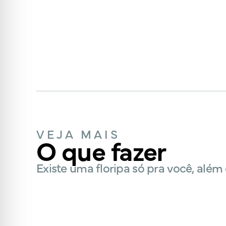
VEJA MAIS
O que fazer
Existe uma floripa só pra você, além 
DICAS PARA
DE
Passeios em
Na
Floripa
Explo