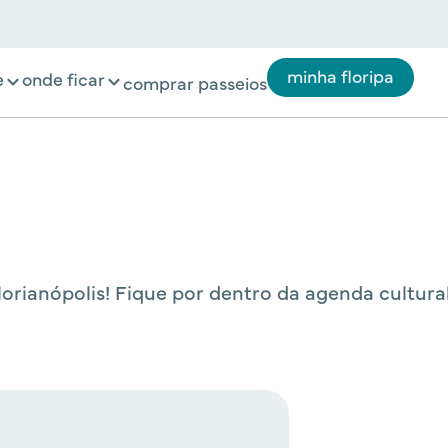
minha floripa
e
onde ficar
comprar passeios
rianópolis! Fique por dentro da agenda cultural 