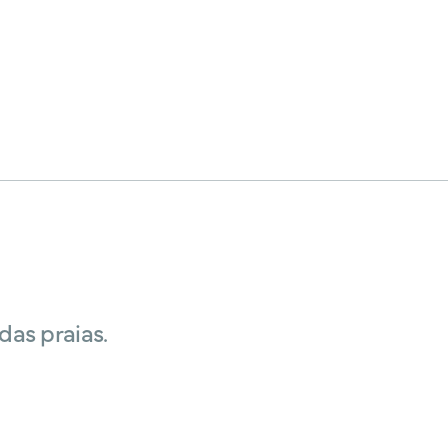
das praias.
 BEM COM A
CURTA MAIS
tureza
Cultura
re a exuberante natureza
Conheça a rica cultura d