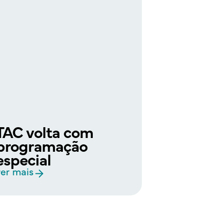
TAC volta com
programação
especial
ver mais