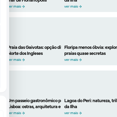
ver mais
ver mais
Praia das Gaivotas: opção diferenciada no canto
Floripa menos óbvia: explore
Norte dos Ingleses
praias quase secretas
ver mais
ver mais
Um passeio gastronômico por Santo Antônio de
Lagoa do Peri: natureza, tri
Lisboa: ostras, arquitetura e poesia
da Ilha
ver mais
ver mais