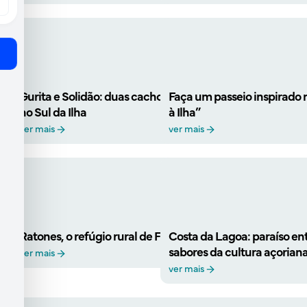
Gurita e Solidão: duas cachoeiras para conhecer
Faça um passeio inspirado
no Sul da Ilha
à Ilha”
ver mais
ver mais
Ratones, o refúgio rural de Floripa
Costa da Lagoa: paraíso entr
sabores da cultura açorian
ver mais
ver mais