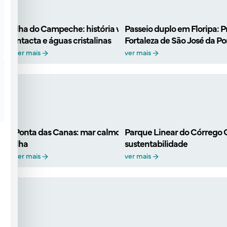
Ilha do Campeche: história viva, natureza
Passeio duplo em Floripa: Pr
intacta e águas cristalinas
Fortaleza de São José da P
ver mais
ver mais
Ponta das Canas: mar calmo e lazer no norte da
Parque Linear do Córrego 
Ilha
sustentabilidade
ver mais
ver mais