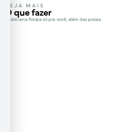
VEJA MAIS
O que fazer
Existe uma floripa só pra você, além das praias.
DICAS PARA
CURTA MAIS
Passeios em Floripa
Cultura
Da Beira-Mar à beira do mar:
Conheça a rica cultura de
o que não faltam são lugares
Floripa! Descubra eventos,
incríveis para passeios
exposições, festivais e
memoráveis em Floripa.
manifestações artísticas que
Confira nossas dicas.
fazem da cidade um polo
cultural vibrante.
MAIS DE 40
ESCOLHA SUA
Praias
Trilha
As praias mais incríveis estão
Paisagens incríveis, mirantes
em Floripa! Encontre
deslumbrantes e roteiros
informações sobre as
para todos os níveis. Dicas,
melhores faixas de areia, surf,
mapas e tudo que você
piscinas naturais e paisagens
precisa para sua aventura em
paradisíacas.
Floripa!