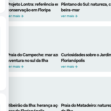
Projeto Lontra: referência em turismo de
Pântano do Sul: natureza, c
conservação em Floripa
beira-mar
ver mais
ver mais
Praia do Campeche: mar azul, natureza e
Curiosidades sobre o Jardi
aventura no sul da Ilha
Florianópolis
ver mais
ver mais
Ribeirão da Ilha: herança açoriana e sabores do
Praia do Matadeiro: nature
mar de Florianópolis
da Ilha