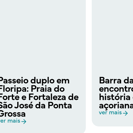
Passeio duplo em
Barra d
Floripa: Praia do
encontro
Forte e Fortaleza de
história
São José da Ponta
açorian
Grossa
ver mais
ver mais