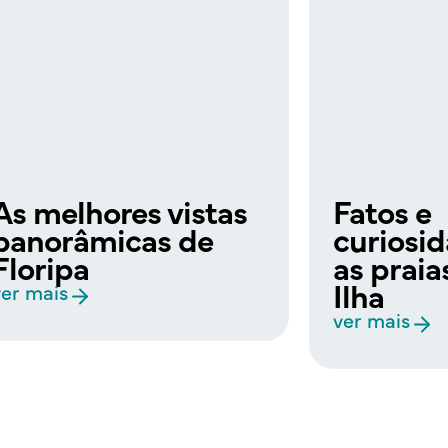
As melhores vistas
Fatos e
panorâmicas de
curiosi
Floripa
as praia
Ilha
ver mais
ver mais