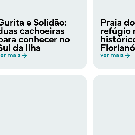
Gurita e Solidão:
Praia do
duas cachoeiras
refúgio 
para conhecer no
históri
Sul da Ilha
Florianó
ver mais
ver mais