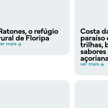
Ratones, o refúgio
Costa d
rural de Floripa
paraíso 
trilhas,
ver mais
sabores 
açorian
ver mais