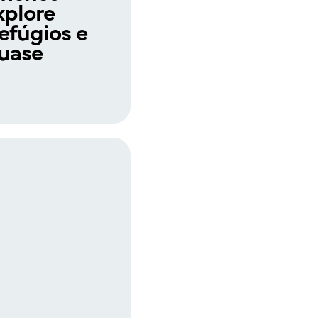
xplore
refúgios e
quase
s