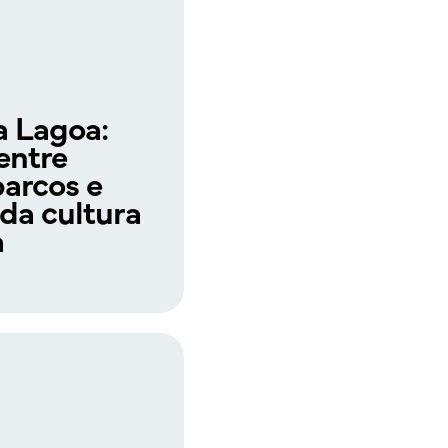
a Lagoa:
entre
 barcos e
da cultura
a