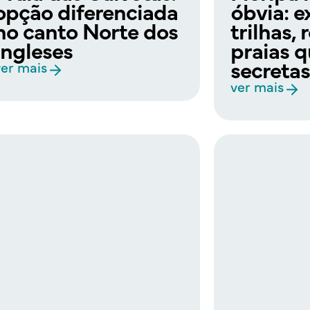
opção diferenciada
óbvia: e
no canto Norte dos
trilhas, 
Ingleses
praias 
secreta
ver mais
ver mais