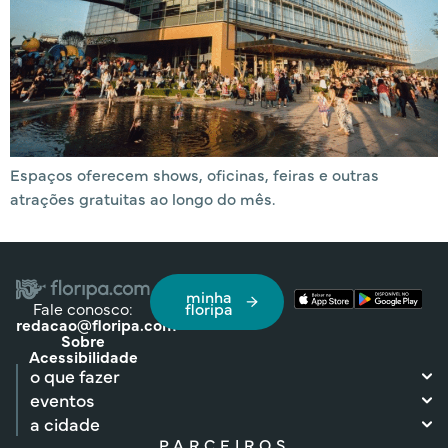
Espaços oferecem shows, oficinas, feiras e outras
atrações gratuitas ao longo do mês.
minha
Fale conosco:
floripa
redacao@floripa.com
Sobre
Acessibilidade
o que fazer
eventos
a cidade
PARCEIROS