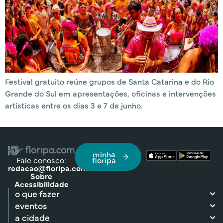
Festival gratuito reúne grupos de Santa Catarina e do Rio
Grande do Sul em apresentações, oficinas e intervenções
artísticas entre os dias 3 e 7 de junho.
minha
Fale conosco:
floripa
redacao@floripa.com
Sobre
Acessibilidade
o que fazer
eventos
a cidade