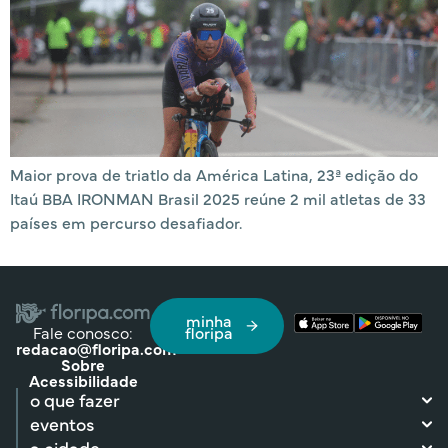
Maior prova de triatlo da América Latina, 23ª edição do
Itaú BBA IRONMAN Brasil 2025 reúne 2 mil atletas de 33
países em percurso desafiador.
minha
Fale conosco:
floripa
redacao@floripa.com
Sobre
Acessibilidade
o que fazer
eventos
a cidade