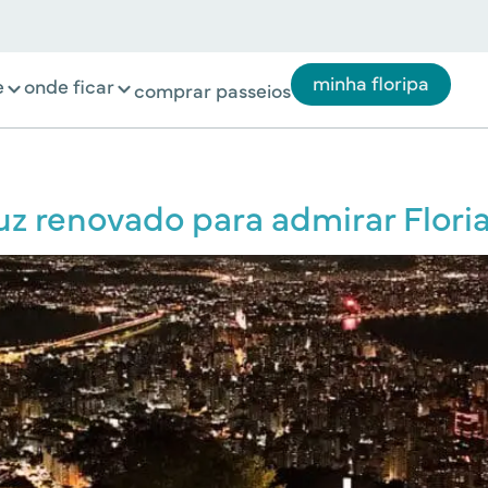
minha floripa
e
onde ficar
comprar passeios
z renovado para admirar Floria