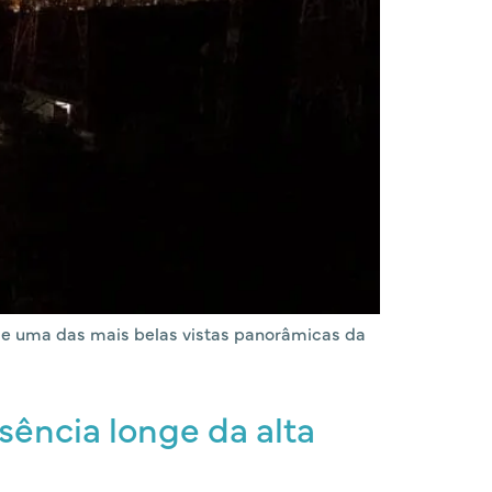
r de uma das mais belas vistas panorâmicas da
sência longe da alta