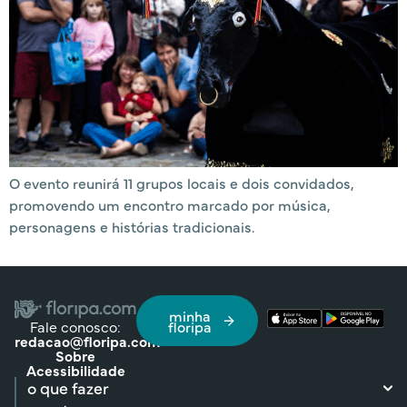
O evento reunirá 11 grupos locais e dois convidados,
promovendo um encontro marcado por música,
personagens e histórias tradicionais.
minha
Fale conosco:
floripa
redacao@floripa.com
Sobre
Acessibilidade
o que fazer