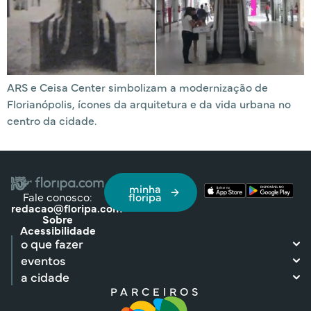
ARS e Ceisa Center simbolizam a modernização de
Florianópolis, ícones da arquitetura e da vida urbana no
centro da cidade.
minha
Fale conosco:
floripa
redacao@floripa.com
Sobre
Acessibilidade
o que fazer
eventos
a cidade
PARCEIROS