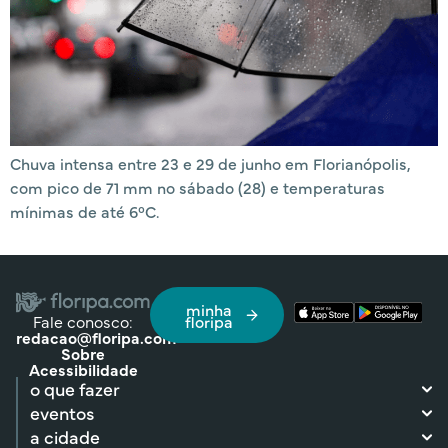
Chuva intensa entre 23 e 29 de junho em Florianópolis,
com pico de 71 mm no sábado (28) e temperaturas
mínimas de até 6°C.
minha
Fale conosco:
floripa
redacao@floripa.com
Sobre
Acessibilidade
o que fazer
eventos
a cidade