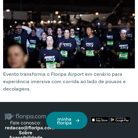
Evento transforma o Floripa Airport em cenário para
experiência imersiva com corrida ao lado de pousos e
decolagens.
minha
Fale conosco:
floripa
redacao@floripa.com
Sobre
Acessibilidade