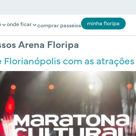
minha floripa
e
onde ficar
comprar passeios
ssos Arena Floripa
e Florianópolis com as atraçõe