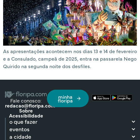
As apresentações acontecem nos dias 13 e 14 de fevereiro
e a Consulado, campeã de 2025, entra na passarela Nego
Quirido na segunda noite dos desfiles.
minha
Fale conosco:
floripa
redacao@floripa.com
Sobre
Acessibilidade
o que fazer
eventos
a cidade