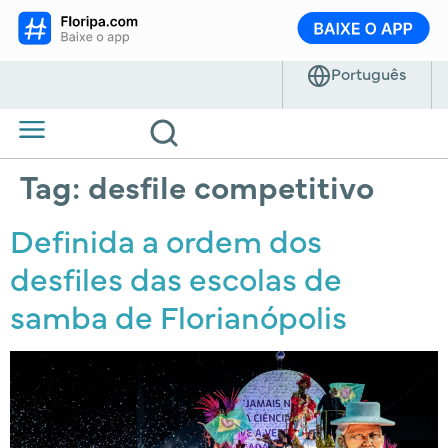
Tag:
desfile competitivo
Definida a ordem dos
desfiles das escolas de
samba de Florianópolis