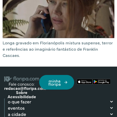
Longa gravado em Florianópolis mistura suspense, terror
e referências ao imaginário fantástico de Franklin
Cascaes.
minha
Fale conosco:
floripa
redacao@floripa.com
Sobre
Acessibilidade
o que fazer
eventos
a cidade