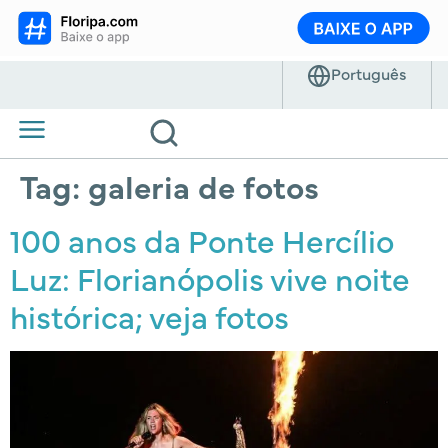
Tag:
galeria de fotos
100 anos da Ponte Hercílio
Luz: Florianópolis vive noite
histórica; veja fotos