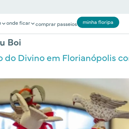
minha floripa
e
onde ficar
comprar passeios
u Boi
o do Divino em Florianópolis co