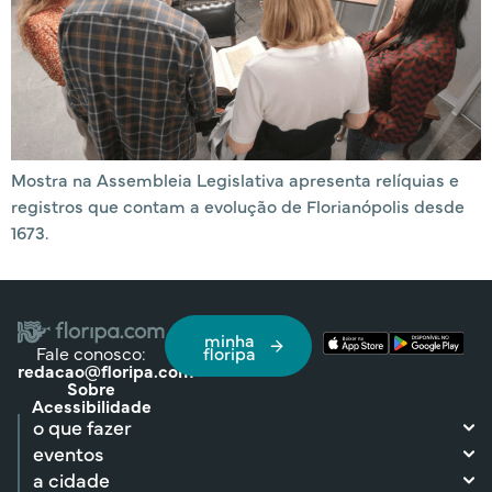
Mostra na Assembleia Legislativa apresenta relíquias e
registros que contam a evolução de Florianópolis desde
1673.
minha
Fale conosco:
floripa
redacao@floripa.com
Sobre
Acessibilidade
o que fazer
eventos
a cidade