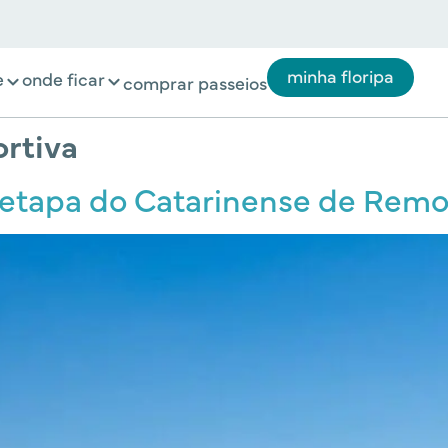
minha floripa
e
onde ficar
comprar passeios
ortiva
 etapa do Catarinense de Rem