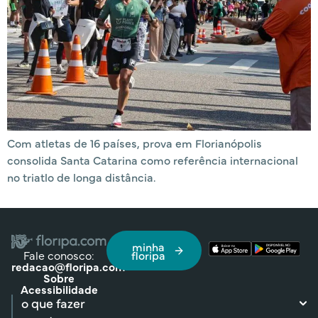
Com atletas de 16 países, prova em Florianópolis
consolida Santa Catarina como referência internacional
no triatlo de longa distância.
minha
Fale conosco:
floripa
redacao@floripa.com
Sobre
Acessibilidade
o que fazer