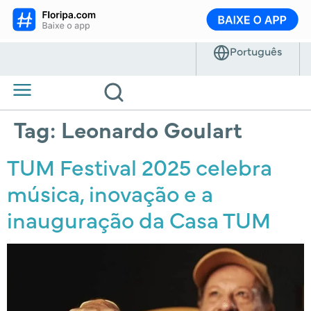
Tag:
Leonardo Goulart
TUM Festival 2025 celebra
música, inovação e a
inauguração da Casa TUM