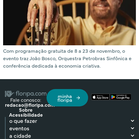
Com programação gratuita de 8 a 23 de novembro, o
evento traz João Bosco, Orquestra Petrobras Sinfônica e
conferência dedicada à economia criativa.
minha
Fale conosco:
floripa
redacao@floripa.com
Sobre
Acessibilidade
o que fazer
eventos
a cidade