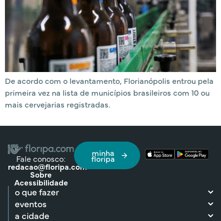
De acordo com o levantamento, Florianópolis entrou pela
primeira vez na lista de municípios brasileiros com 10 ou
mais cervejarias registradas.
minha
Fale conosco:
floripa
redacao@floripa.com
Sobre
Acessibilidade
o que fazer
eventos
a cidade