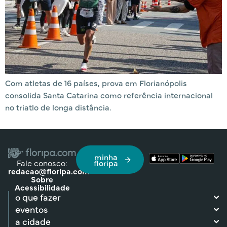
Com atletas de 16 países, prova em Florianópolis
consolida Santa Catarina como referência internacional
no triatlo de longa distância.
minha
Fale conosco:
floripa
redacao@floripa.com
Sobre
Acessibilidade
o que fazer
eventos
a cidade