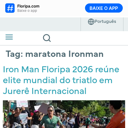
Tag:
maratona Ironman
Iron Man Floripa 2026 reúne
elite mundial do triatlo em
Jurerê Internacional