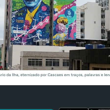
io da Ilha, eternizado por Cascaes em traços, palavras e len