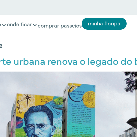
minha floripa
e
onde ficar
comprar passeios
e
arte urbana renova o legado do 