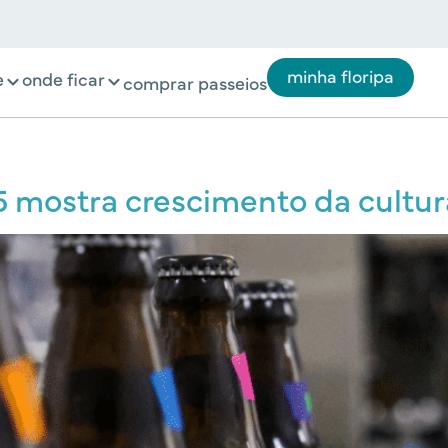
minha floripa
e
onde ficar
comprar passeios
5 mostra crescimento da cultur