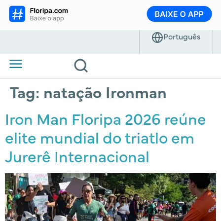
Tag:
natação Ironman
Iron Man Floripa 2026 reúne
elite mundial do triatlo em
Jurerê Internacional