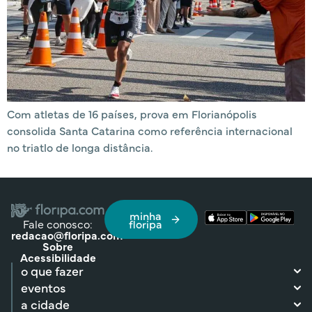
Com atletas de 16 países, prova em Florianópolis
consolida Santa Catarina como referência internacional
no triatlo de longa distância.
minha
Fale conosco:
floripa
redacao@floripa.com
Sobre
Acessibilidade
o que fazer
eventos
a cidade