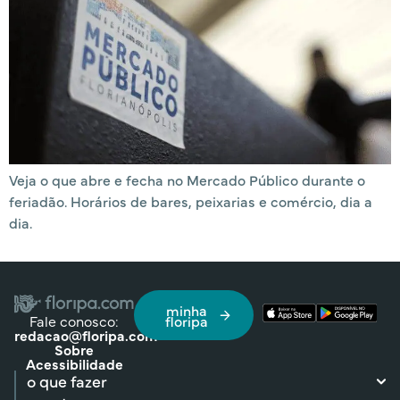
Veja o que abre e fecha no Mercado Público durante o
feriadão. Horários de bares, peixarias e comércio, dia a
dia.
minha
Fale conosco:
floripa
redacao@floripa.com
Sobre
Acessibilidade
o que fazer