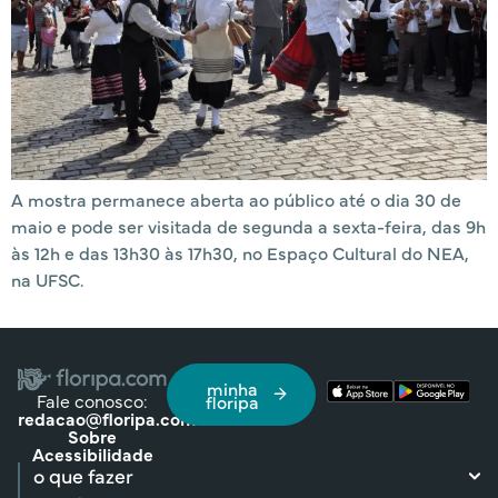
A mostra permanece aberta ao público até o dia 30 de
maio e pode ser visitada de segunda a sexta-feira, das 9h
às 12h e das 13h30 às 17h30, no Espaço Cultural do NEA,
na UFSC.
minha
Fale conosco:
floripa
redacao@floripa.com
Sobre
Acessibilidade
o que fazer