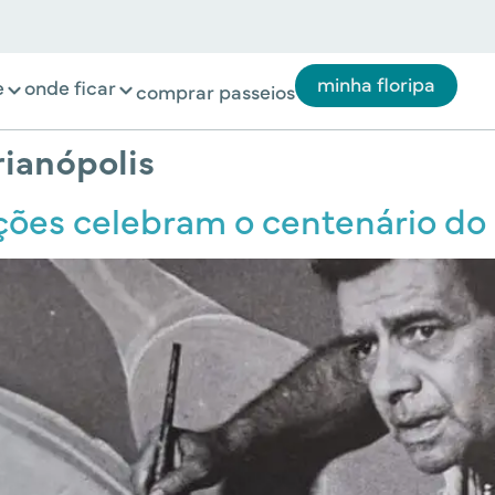
minha floripa
e
onde ficar
comprar passeios
rianópolis
ções celebram o centenário do 