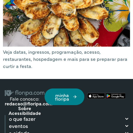
Veja datas, ingressos, programação, acesso,
restaurantes, hospedagem e mais para se preparar para
curtir a festa.
minha
Fale conosco:
floripa
redacao@floripa.com
Sobre
Acessibilidade
o que fazer
eventos
a cidade