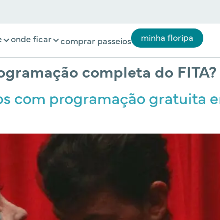
minha floripa
e
onde ficar
comprar passeios
rogramação completa do FITA?
nos com programação gratuita e