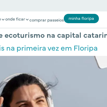
minha floripa
e
onde ficar
comprar passeios
 e ecoturismo na capital catar
s na primeira vez em Floripa