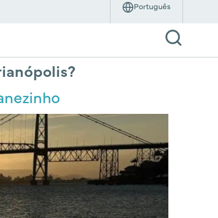
rianópolis?
Manezinho