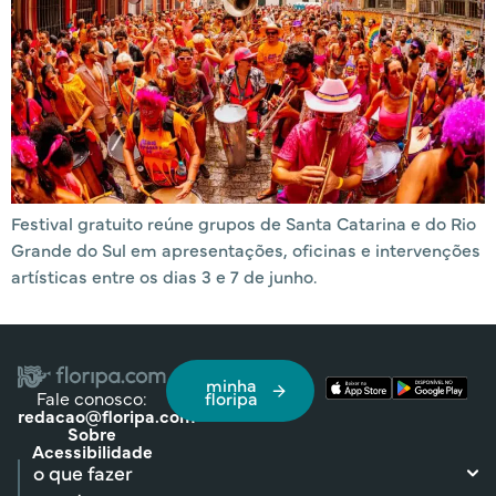
Festival gratuito reúne grupos de Santa Catarina e do Rio
Grande do Sul em apresentações, oficinas e intervenções
artísticas entre os dias 3 e 7 de junho.
minha
Fale conosco:
floripa
redacao@floripa.com
Sobre
Acessibilidade
o que fazer