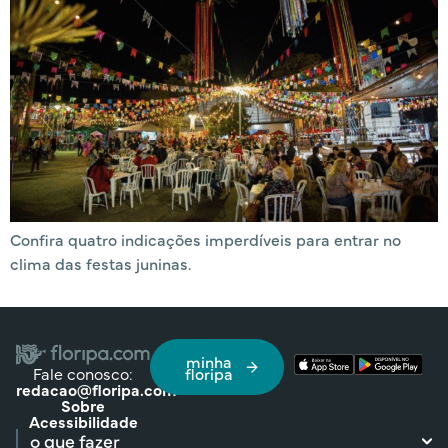
Confira quatro indicações imperdíveis para entrar no
clima das festas juninas.
minha
Fale conosco:
floripa
redacao@floripa.com
Sobre
Acessibilidade
o que fazer