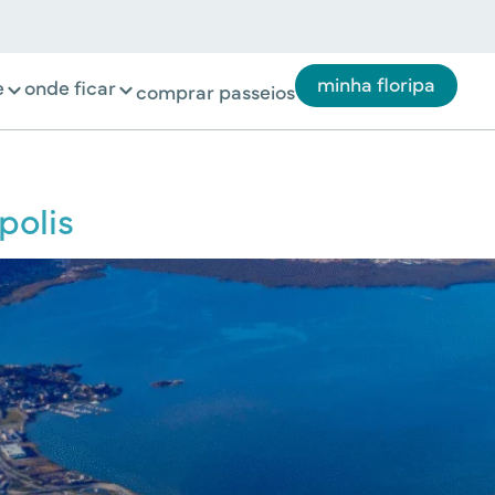
minha floripa
e
onde ficar
comprar passeios
polis