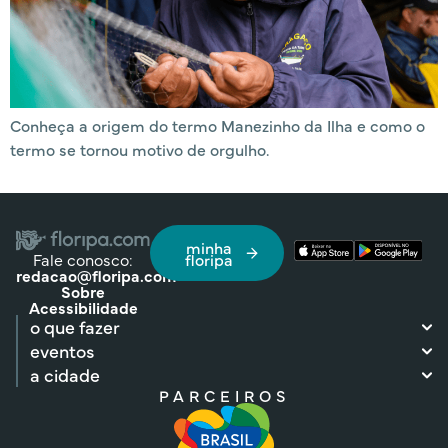
Conheça a origem do termo Manezinho da Ilha e como o
termo se tornou motivo de orgulho.
minha
Fale conosco:
floripa
redacao@floripa.com
Sobre
Acessibilidade
o que fazer
eventos
a cidade
PARCEIROS