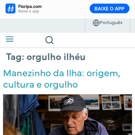
Tag:
orgulho ilhéu
Manezinho da Ilha: origem,
cultura e orgulho