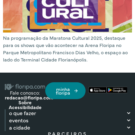
Na programação da Maratona Cultural 2025, destaque
para os shows que vão acontecer na Arena Floripa no
Parque Metropolitano Francisco Dias Velho, o espaço ao
lado do Terminal Cidade Florianópolis.
minha
Fale conosco:
floripa
redacao@floripa.com
Sobre
Acessibilidade
o que fazer
eventos
a cidade
PARCEIROS