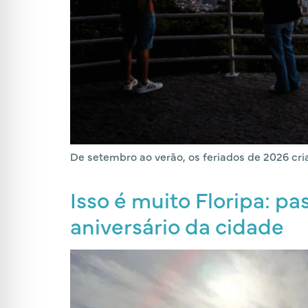
De setembro ao verão, os feriados de 2026 cria
Isso é muito Floripa: pa
aniversário da cidade