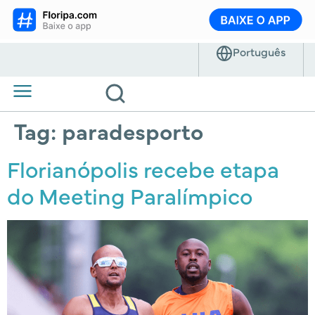
Tag:
paradesporto
Florianópolis recebe etapa
do Meeting Paralímpico