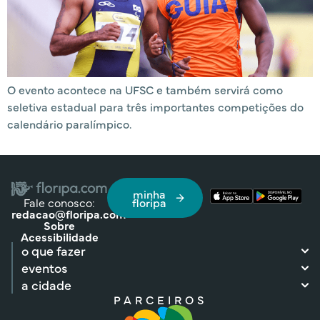
O evento acontece na UFSC e também servirá como
seletiva estadual para três importantes competições do
calendário paralímpico.
minha
Fale conosco:
floripa
redacao@floripa.com
Sobre
Acessibilidade
o que fazer
eventos
a cidade
PARCEIROS