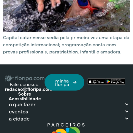
Capital catarinense sedia pela primeira vez uma etapa da
competição internacional; programação conta com
provas profissionais, paratriathlon, infantil e amadora.
minha
Fale conosco:
floripa
redacao@floripa.com
Sobre
Acessibilidade
o que fazer
eventos
a cidade
PARCEIROS