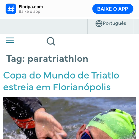
Tag:
paratriathlon
Copa do Mundo de Triatlo
estreia em Florianópolis