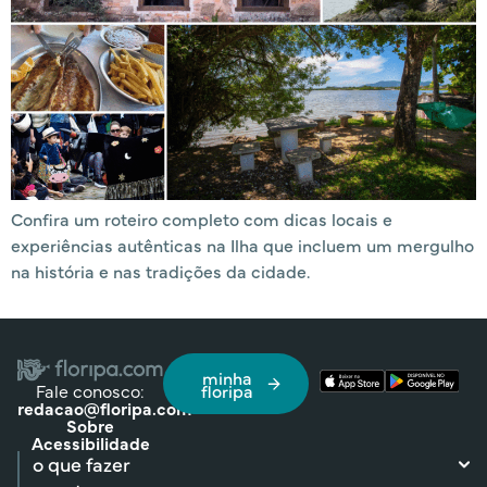
Confira um roteiro completo com dicas locais e
experiências autênticas na Ilha que incluem um mergulho
na história e nas tradições da cidade.
minha
Fale conosco:
floripa
redacao@floripa.com
Sobre
Acessibilidade
o que fazer