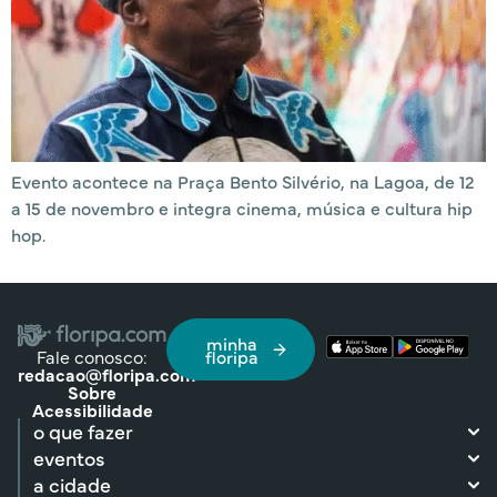
Evento acontece na Praça Bento Silvério, na Lagoa, de 12
a 15 de novembro e integra cinema, música e cultura hip
hop.
minha
Fale conosco:
floripa
redacao@floripa.com
Sobre
Acessibilidade
o que fazer
eventos
a cidade