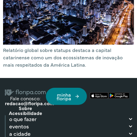
Relatório global sobre statups destaca a capital
catarinense como um dos ecossistemas de inovação
mais respeitados da América Latina.
minha
Fale conosco:
floripa
redacao@floripa.com
Sobre
Acessibilidade
o que fazer
eventos
a cidade