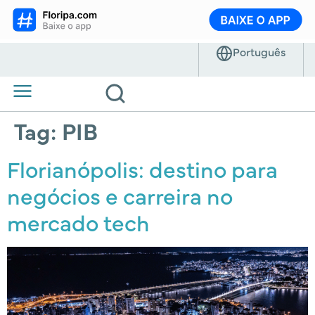
Tag:
PIB
Florianópolis: destino para
negócios e carreira no
mercado tech