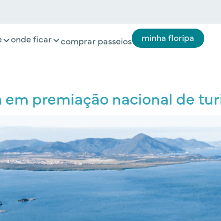
minha floripa
e
onde ficar
comprar passeios
ca em premiação nacional de tu