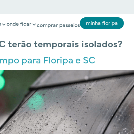
minha floripa
e
onde ficar
comprar passeios
C terão temporais isolados?
empo para Floripa e SC