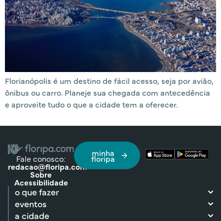
Florianópolis é um destino de fácil acesso, seja por avião,
ônibus ou carro. Planeje sua chegada com antecedência
e aproveite tudo o que a cidade tem a oferecer.
minha
Fale conosco:
floripa
redacao@floripa.com
Sobre
Acessibilidade
o que fazer
eventos
a cidade