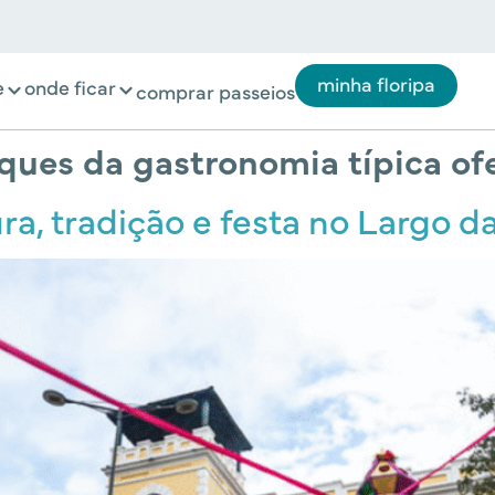
minha floripa
e
onde ficar
comprar passeios
ques da gastronomia típica of
a, tradição e festa no Largo da