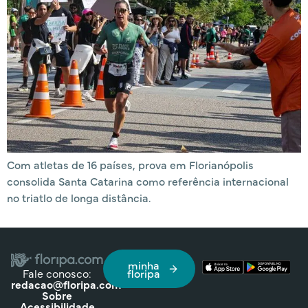
Com atletas de 16 países, prova em Florianópolis
consolida Santa Catarina como referência internacional
no triatlo de longa distância.
minha
Fale conosco:
floripa
redacao@floripa.com
Sobre
Acessibilidade